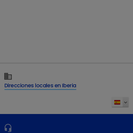
Direcciones locales en Iberia
¿Tiene más preguntas?