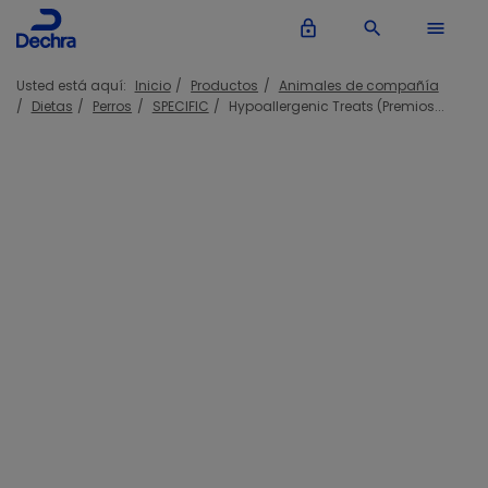
lock_outline
search
menu
Usted está aquí:
Inicio
Productos
Animales de compañía
Dietas
Perros
SPECIFIC
Hypoallergenic Treats (Premios...