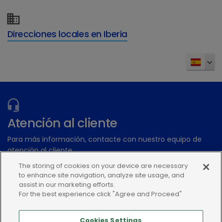
Direcciones locales en Iberia
Atención al cliente
¿Tiene más preguntas?
Para más información, contacte con nuestro equipo de
atención al cliente
The storing of cookies on your device are necessary
to enhance site navigation, analyze site usage, and
Enviar una consulta electrónica
assist in our marketing efforts.
o llame:+34935448507
For the best experience click "Agree and Proceed"
Cookies Settings