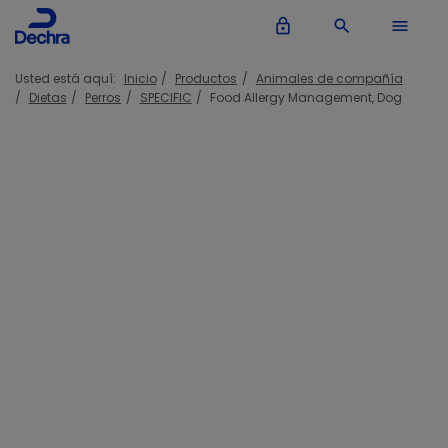
lock_outline
search
menu
Usted está aquí:
Inicio
Productos
Animales de compañía
Dietas
Perros
SPECIFIC
Food Allergy Management, Dog