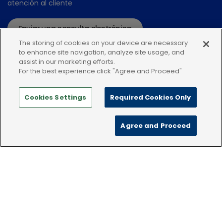
atención al cliente
Enviar una consulta electrónica
The storing of cookies on your device are necessary
o llame:+34935448507
to enhance site navigation, analyze site usage, and
assist in our marketing efforts.
For the best experience click "Agree and Proceed"
Cookies Settings
Required Cookies Only
Política de privacidad
Condiciones de uso
Agree and Proceed
Política de Cookies
keyboard_arrow_up