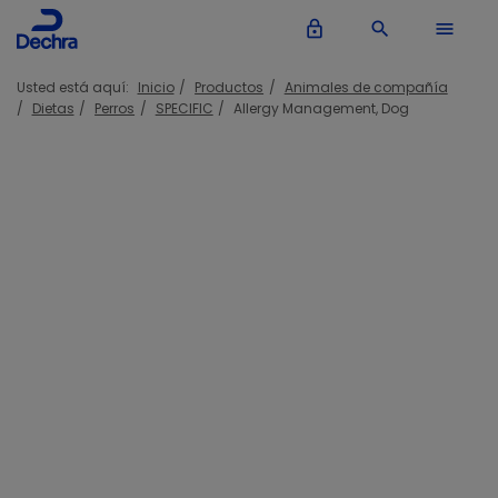
lock_outline
search
menu
Usted está aquí:
Inicio
Productos
Animales de compañía
Dietas
Perros
SPECIFIC
Allergy Management, Dog