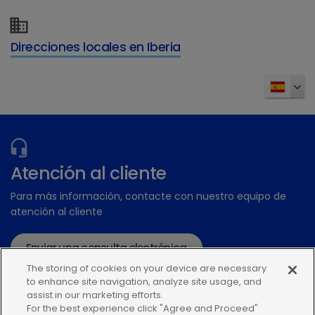
Direcciones locales en Iberia
Tabla de nutrientes
Atención al cliente
Para más información, contacte con nuestro equipo de
atención al cliente
Enviar una consulta electrónica
The storing of cookies on your device are necessary
o llame:+34935448507
to enhance site navigation, analyze site usage, and
assist in our marketing efforts.
For the best experience click "Agree and Proceed"