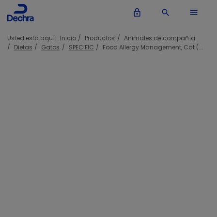
lock_outline
search
menu
Usted está aquí:
Inicio
Productos
Animales de compañía
Dietas
Gatos
SPECIFIC
Food Allergy Management, Cat (...