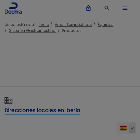
lock_outline
search
menu
Usted está aquí:
Inicio
Áreas Terapéuticas
Équidos
Sistema Gastrointestinal
Productos
Productos Sistema Gastrointestinal
Direcciones locales en Iberia