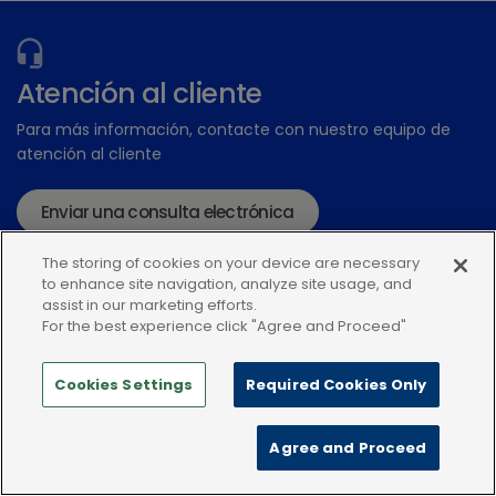
Atención al cliente
Para más información, contacte con nuestro equipo de
atención al cliente
Enviar una consulta electrónica
o llame:+34935448507
The storing of cookies on your device are necessary
to enhance site navigation, analyze site usage, and
assist in our marketing efforts.
For the best experience click "Agree and Proceed"
Cookies Settings
Required Cookies Only
Política de privacidad
Condiciones de uso
Agree and Proceed
Política de Cookies