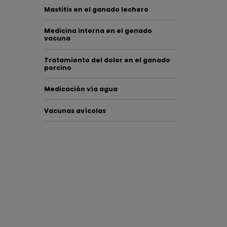
Mastitis en el ganado lechero
Nuest
Medicina interna en el genado
vacuna
perte
Tratamiento del dolor en el ganado
porcino
SoluSta
equilibr
Medicación vía agua
Vacunas avícolas
El éxit
parte d
buenas 
Además,
para ay
¿Quiere
En nues