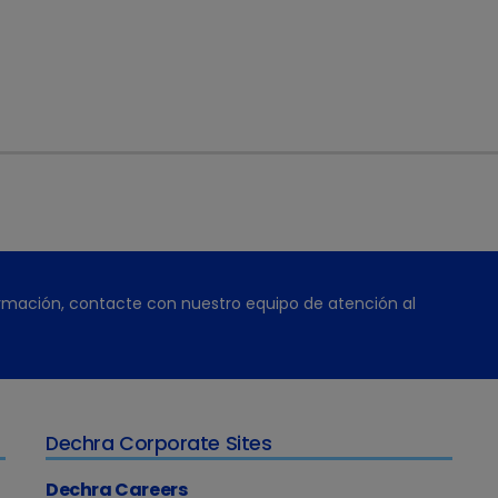
as para poder realizar un tratamiento en el agua eficaz.
Productos
rmación, contacte con nuestro equipo de atención al
Dechra Corporate Sites
Dechra Careers