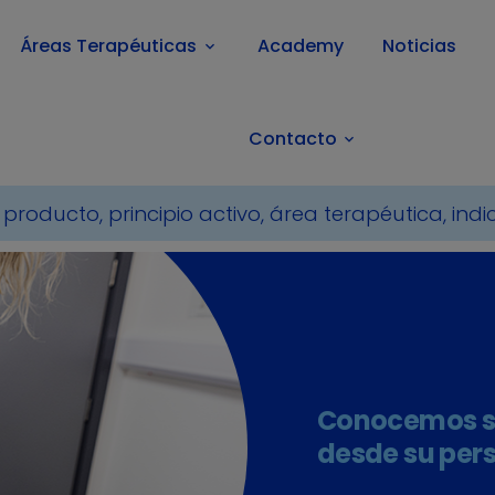
Áreas Terapéuticas
Academy
Noticias
keyboard_arrow_down
Contacto
keyboard_arrow_down
Conocemos s
desde su per