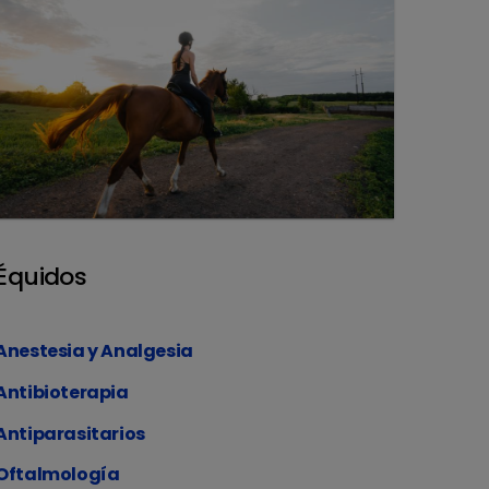
Équidos
Anestesia y Analgesia
Antibioterapia
Antiparasitarios
Oftalmología