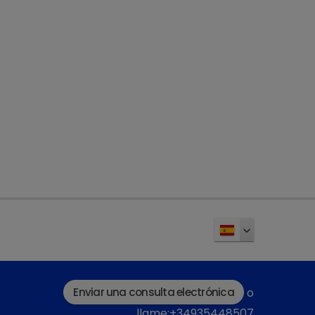
Enviar una consulta electrónica
o
llame:+34935448507