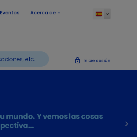
Eventos
Acerca de
keyboard_arrow_down
lock_outline
Inicie sesión
u mundo. Y vemos las cosas
navigate_next
spectiva…